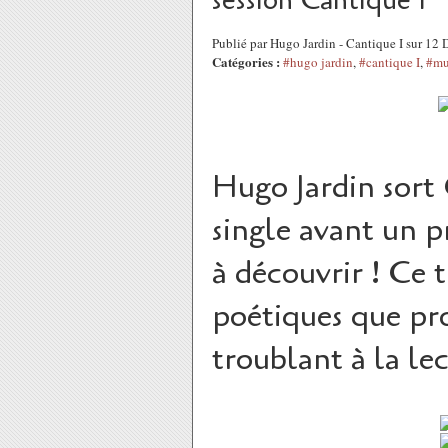
session Cantique I
Publié par Hugo Jardin - Cantique I sur 1
Catégories :
#hugo jardin
,
#cantique I
,
#mu
Hugo Jardin sort
single avant un p
à découvrir ! Ce t
poétiques que pr
troublant à la lec