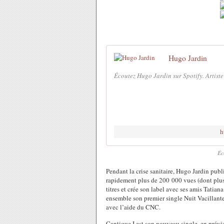
Hugo Jardin
Écoutez Hugo Jardin sur Spotify. Artiste
h
Éc
Pendant la crise sanitaire, Hugo Jardin publ
rapidement plus de 200 000 vues (dont plus
titres et crée son label avec ses amis Tati
ensemble son premier single Nuit Vacillante
avec l’aide du CNC.
Cantique I est son nouveau single, en prévi