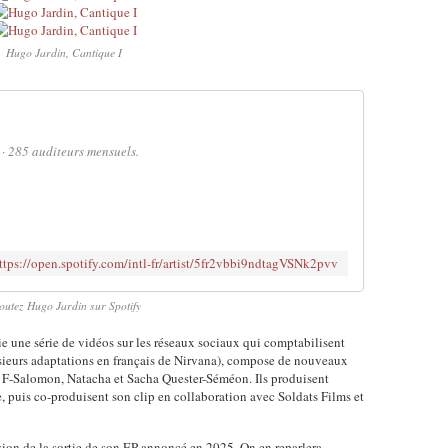
Hugo Jardin, Cantique I
 · 285 auditeurs mensuels.
ttps://open.spotify.com/intl-fr/artist/5fr2vbbi9ndtagVSNk2pvv
outez Hugo Jardin sur Spotify
ie une série de vidéos sur les réseaux sociaux qui comptabilisent
ieurs adaptations en français de Nirvana), compose de nouveaux
ana F-Salomon, Natacha et Sacha Quester-Séméon. Ils produisent
, puis co-produisent son clip en collaboration avec Soldats Films et
sion de la sortie de son EP annoncé en 2025. On en reparlera.