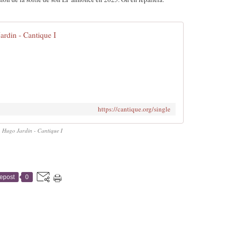
ardin - Cantique I
https://cantique.org/single
Hugo Jardin - Cantique I
epost
0