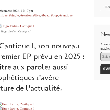
RS
2 Décembre 2024, 17:17pm
sique
,
#single
,
#session
,
#live
,
#buzz
,
#pop
,
#cantique
Hugo Jardin - Cantique I
New
 Cantique I, son nouveau
Abonne
article
remier EP prévu en 2025 :
Email
itre aux paroles aussi
ophétiques s'avère
ture de l'actualité.