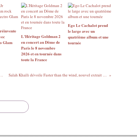
Ego Le Cachalot prend
réinvente
le large avec un
L'Héritage Goldman 2
vec
quatrième album et une
en concert au Dôme de
ro Glam
tournée
Paris le 8 novembre
2026 et en tournée dans
toute la France
folk à découvrir avec Le Réveil Animal (live)
Salah Khaïli dévoile Faster than the wind, nouvel extrait de l'album Out of The Blues