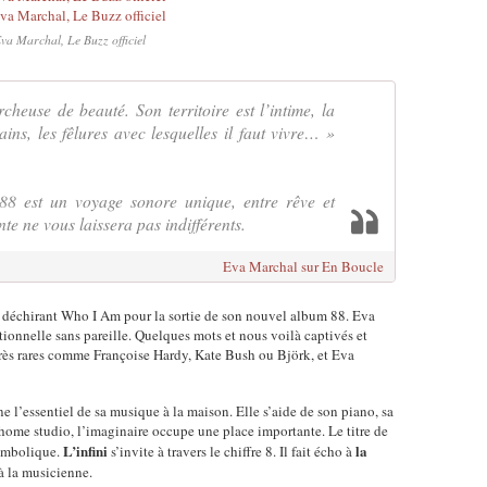
va Marchal, Le Buzz officiel
heuse de beauté. Son territoire est l’intime, la
ains, les fêlures avec lesquelles il faut vivre… »
88 est un voyage sonore unique, entre rêve et
te ne vous laissera pas indifférents.
Eva Marchal sur En Boucle
 déchirant Who I Am pour la sortie de son nouvel album 88. Eva
ionnelle sans pareille. Quelques mots et nous voilà captivés et
 très rares comme Françoise Hardy, Kate Bush ou Björk, et Eva
e l’essentiel de sa musique à la maison. Elle s’aide de son piano, sa
home studio, l’imaginaire occupe une place importante. Le titre de
L’infini
la
symbolique.
s’invite à travers le chiffre 8. Il fait écho à
à la musicienne.