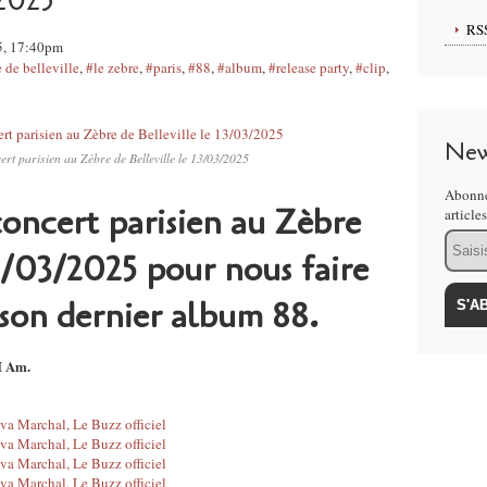
/2025
RS
5, 17:40pm
 de belleville
,
#le zebre
,
#paris
,
#88
,
#album
,
#release party
,
#clip
,
New
rt parisien au Zèbre de Belleville le 13/03/2025
Abonne
oncert parisien au Zèbre
article
Email
13/03/2025 pour nous faire
 son dernier album 88.
I Am.