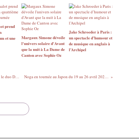
r
q
u
e
ot prend
P
Jake Schroeder à Paris :
n
a
Margaux Simone dévoile
un spectacle d’humour et
um et une
r
l'univers solaire d'Avant
de musique en anglais à
que la nuit à La Dame de
i
l’Archipel
Canton avec Sophie Oz
s
:
L
e
Jeanphilip et Armelle Yons rompent avec le duo Du Saint-Laurent à La Seine
Noga en tournée au Japon du 19 au 26 avril 2025 avec le Komorebi Tour
Z
è
b
r
e
d
e
B
e
l