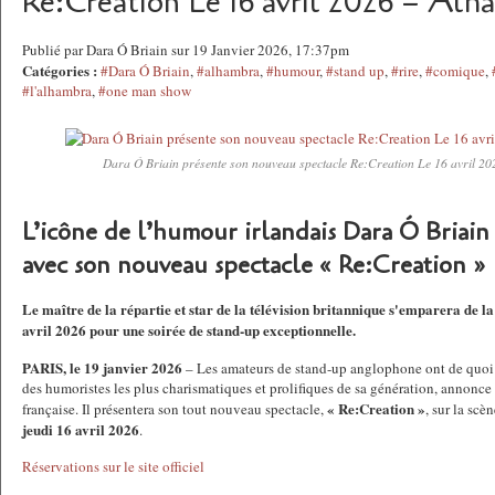
Re:Creation Le 16 avril 2026 – Alha
Publié par Dara Ó Briain sur 19 Janvier 2026, 17:37pm
Catégories :
#Dara Ó Briain
,
#alhambra
,
#humour
,
#stand up
,
#rire
,
#comique
,
#l'alhambra
,
#one man show
Dara Ó Briain présente son nouveau spectacle Re:Creation Le 16 avril 20
L’icône de l’humour irlandais Dara Ó Briain
avec son nouveau spectacle « Re:Creation »
Le maître de la répartie et star de la télévision britannique s'emparera de l
avril 2026 pour une soirée de stand-up exceptionnelle.
PARIS, le 19 janvier 2026
– Les amateurs de stand-up anglophone ont de quoi 
des humoristes les plus charismatiques et prolifiques de sa génération, annonce
« Re:Creation »
française. Il présentera son tout nouveau spectacle,
, sur la sc
jeudi 16 avril 2026
.
Réservations sur le site officiel