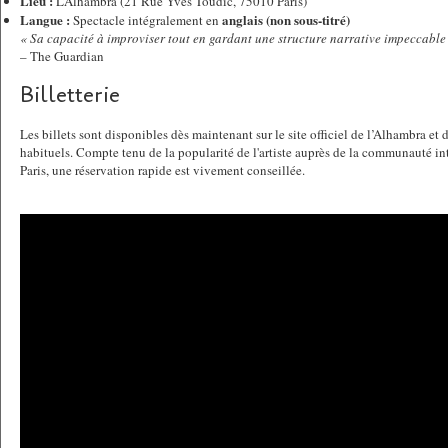
Lieu :
L’Alhambra (21 Rue Yves Toudic, 75010 Paris)
Langue :
anglais (non sous-titré)
Spectacle intégralement en
« Sa capacité à improviser tout en gardant une structure narrative impeccable 
– The Guardian
Billetterie
Les billets sont disponibles dès maintenant sur le site officiel de l’Alhambra et 
habituels. Compte tenu de la popularité de l'artiste auprès de la communauté int
Paris, une réservation rapide est vivement conseillée.