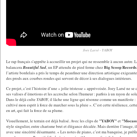
Joey Larsé - YABOY
Le rap français s’apprête à accueillir un projet qui ne ressemble à aucun autre.
Big Scoop Records
balancera
Beautiful Sad
, un EP attendu de pied ferme chez
l’artiste bordelais a pris le temps de peaufiner une direction artistique exigeante
des prods aux courbes rondes qui servent de décor à ses dialogues intérieurs.
Ce projet, c’est l’histoire d’une « jolie tristesse » apprivoisée. Joey Larsé ne se 
ses valises d’émotions et les accroche selon l'humeur : parfois à un rayon de solei
Dans le déjà culte
YABOY
, il lâche une ligne qui résonne comme un manifeste : «
cultivé mon esprit à force de marcher sous la pluie ». C’est cette résilience, cette
en art, qui fait la force de sa plume.
"YABOY"
"Mocassi
Visuellement, le terrain est déjà balisé. Avec les clips de
et
style singulier, entre charisme brut et élégance décalée. Mais derrière l’image, i
avec une sincérité désarmante. « Les notes de piano, c’est ma banquise, je préfère