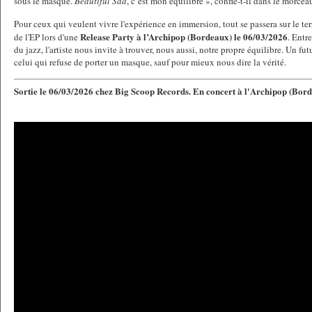
sous le masque.
Beautiful Sad
, c’est mon équilibre », confie-t-il dans le morce
Pour ceux qui veulent vivre l'expérience en immersion, tout se passera sur le terr
Release Party à l’Archipop (Bordeaux) le 06/03/2026
de l'EP lors d'une
. Entr
du jazz, l'artiste nous invite à trouver, nous aussi, notre propre équilibre. Un fu
celui qui refuse de porter un masque, sauf pour mieux nous dire la vérité.
Sortie le 06/03/2026 chez Big Scoop Records.
En concert à l'Archipop (Bord