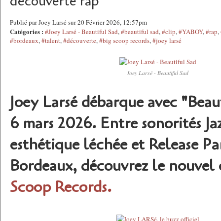
découverte rap
Publié par Joey Larsé sur 20 Février 2026, 12:57pm
Catégories :
#Joey Larsé - Beautiful Sad
,
#beautiful sad
,
#clip
,
#YABOY
,
#rap
,
#bordeaux
,
#talent
,
#découverte
,
#big scoop records
,
#joey larsé
Joey Larsé - Beautiful Sad
Joey Larsé débarque avec "Beaut
6 mars 2026. Entre sonorités Ja
esthétique léchée et Release Pa
Bordeaux, découvrez le nouvel
Scoop Records.