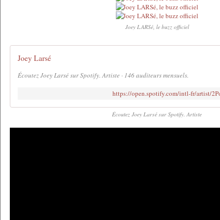
Joey LARSé, le buzz officiel
Joey Larsé
Écoutez Joey Larsé sur Spotify. Artiste · 146 auditeurs mensuels.
https://open.spotify.com/intl-fr/arti
Écoutez Joey Larsé sur Spotify. Artiste