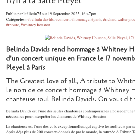
17/11 à la Salle Pleyel
Publié par lafilledu75 sur 19 Septembre 2023, 16:47pm
Catégories :
#belinda davids
,
#concert
,
#hommage
,
#paris
,
#richard walter pro
#tribute
,
#whitney houston
Belinda Davids rend hommage à Whitney H
d'un concert unique en France le 17 novembr
Pleyel à Paris
The Greatest love of all, A tribute to Whit
le nom de ce concert hommage à Whitney H
chanteuse soul Belinda Davids. On vous dit 
Belinda Davids est l’une des seules chanteuses contemporaines à posséder une t
nécessaires pour interpréter les chansons de Whitney Houston.
La chanteuse est l’une des voix exceptionnelles, qui captive les auditeurs par sa
Après déjà plus de 200 concerts donnés de par le monde, la tournée A Tribute