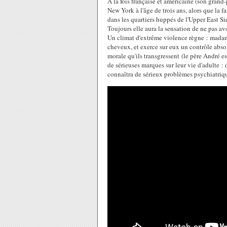
À la fois française et américaine (son grand
New York à l'âge de trois ans, alors que la f
dans les quartiers huppés de l'Upper East Si
Toujours elle aura la sensation de ne pas avo
Un climat d'extrême violence règne : madame
cheveux, et exerce sur eux un contrôle absol
morale qu'ils transgressent (le père André est
de sérieuses marques sur leur vie d'adulte : d
connaîtra de sérieux problèmes psychiatriq