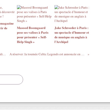
, magazine
Masood Boomgaard
Jake Schroeder à Paris :
rir de
pose ses valises à Paris
un spectacle d’humour et
pour présenter « Self-
de musique en anglais à
Help Singh »
l’Archipel
Prusian Blue, une magazine pointu et qualitatif
A réserver :la tournée Celtic Legends est annoncée en 2015