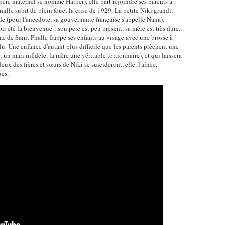
-père maternel se nomme Harper), elle part rejoindre ses parents à
amille subit de plein fouet la crise de 1929. La petite Niki grandit
de (pour l'anecdote, sa gouvernante française s'appelle Nana).
ir été la bienvenue : son père est peu présent, sa mère est très dure.
 de Saint Phalle frappe ses enfants au visage avec une brosse à
u. Une enfance d'autant plus difficile que les parents prêchent une
 un mari infidèle, la mère une véritable tortionnaire), et qui laissera
eux des frères et sœurs de Niki se suicideront, elle, l'aînée,
ues.