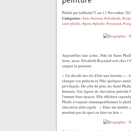
peinture
Publié par lafilledu75 sur 11 Novembre 20
Catégories :
#art
,
#auteur
,
#elisabeth
,
#expo
saint phalle
,
#pere
,
#phalle
,
#reynaud
,
#sai
Aujourd'hui une icône, Niki de Saint Phall
triste, aussi. Elisabeth Reynaud sort chez l'A
saigner la peinture.
« J'ai décidé très tôt d'être une héroïne » :
changer son prénom en Niki quelques années 
privilégiée. Du côté du père, les Saint Phall
fortunée. Une lignée de chevaliers précède 
l'armure bien épaisse. Elle affichera cepend
Phalle évoquant immanquablement le phallus
éducation ultra-rigide : « Dans ma famille, ils
pourtant pas de quoi en faire un foin ».