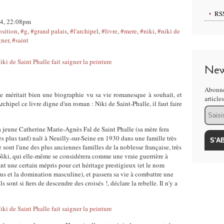
RS
14, 22:08pm
sition
,
#g
,
#grand palais
,
#l'archipel
,
#livre
,
#mere
,
#niki
,
#niki de
gner
,
#saint
New
Abonne
e méritait bien une biographie vu sa vie romanesque à souhait, et
article
rchipel ce livre digne d'un roman : Niki de Saint-Phalle, il faut faire
Email
 la jeune Catherine Marie-Agnès Fal de Saint Phalle (sa mère fera
plus tard) naît à Neuilly-sur-Seine en 1930 dans une famille très
e sont l'une des plus anciennes familles de la noblesse française, très
Niki, qui elle-même se considérera comme une vraie guerrière à
ant une certain mépris pour cet héritage prestigieux (et le nom
 et la domination masculine), et passera sa vie à combattre une
 sont si fiers de descendre des croisés !, déclare la rebelle. Il n'y a