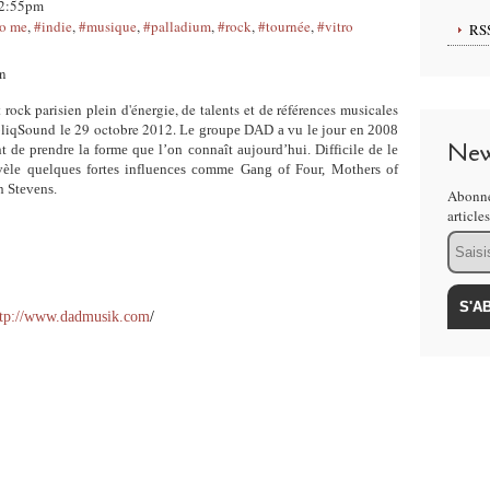
 12:55pm
to me
,
#indie
,
#musique
,
#palladium
,
#rock
,
#tournée
,
#vitro
RS
 rock parisien plein d'énergie, de talents et de références musicales
ObliqSound le 29 octobre 2012.
Le groupe DAD a vu le jour en 2008
New
t de prendre la forme que l’on connaît aujourd’hui. Difficile de le
vèle quelques fortes influences comme Gang of Four, Mothers of
n Stevens.
Abonne
article
Email
ttp://www.dadmusik.com
/