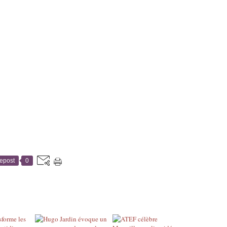
epost
0