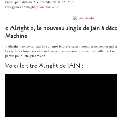
Publié par lafilledu75 sur 26 Mai 2018, 12:15pm
Catégories :
#alright
,
#jain
,
#makeba
« Alright », le nouveau single de Jain à déc
Machine
« Alright » ne devrait pas être un gros bouleversement pour les personnes qui a
Les rythmes tropicaux et le métissage musical entre sons venus d’ailleurs et mus
parfait pour l’été qui arrive !
Voici le titre Alright de JAIN :