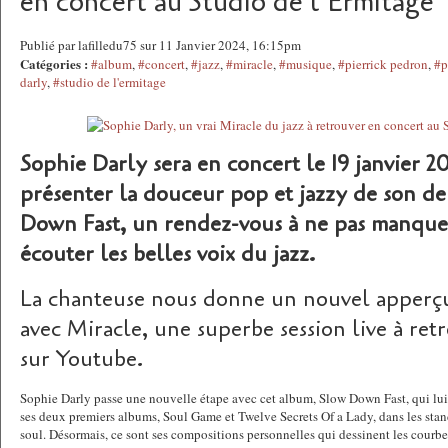
en concert au Studio de l'Ermitage
Publié par lafilledu75 sur 11 Janvier 2024, 16:15pm
Catégories :
#album
,
#concert
,
#jazz
,
#miracle
,
#musique
,
#pierrick pedron
,
#p
darly
,
#studio de l'ermitage
Sophie Darly sera en concert le 19 janvier 2
présenter la douceur pop et jazzy de son d
Down Fast, un rendez-vous à ne pas manquer
écouter les belles voix du jazz.
La chanteuse nous donne un nouvel apperçu
avec Miracle, une superbe session live à ret
sur Youtube.
Sophie Darly passe une nouvelle étape avec cet album, Slow Down Fast, qui lui 
ses deux premiers albums, Soul Game et Twelve Secrets Of a Lady, dans les stan
soul. Désormais, ce sont ses compositions personnelles qui dessinent les courbe