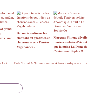
ot prend
Dupont transforme les
n
Margaux Simone dévoile
émotions du quotidien en
um et une
l'univers solaire d'Avant
chansons avec « Pensées
que la nuit à La Dame de
Vagabondes »
Canton avec Sophie Oz
AUD REY séduit avec son nouveau single Le temps qui passe
Dele Sosimi & Ntoumos unissent leurs musique avec Get Up Again