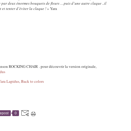
ie par deux énormes bouquets de fleurs …puis d’une autre claque ..il
 et tenter d’éviter la claque !
» Yara
anson ROCKING CHAIR . pour découvrir la version originale,
idus
epost
0