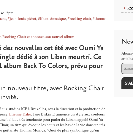
RS
, 14:12pm
ment
,
#jean-louis piérot
,
#liban
,
#musique
,
#rocking chair
,
#thomas
New
é des nouvelles cet été avec Oumi Ya
Abonne
ingle dédié à son Liban meurtri. Ce
article
l album Back To Colors, prévu pour
Email
un nouveau titre, avec Rocking Chair
nvité.
 aux studios ICP à Bruxelles, sous la direction et la production de
shung,
Etienne Daho
, Jane Birkin...) annonce un style aux couleurs
t une ballade très touchante pour parler du Liban, appelé Oumi Ya
air, un titre qui évoque les hauts et les bas de la vie dans un très
 le guitariste Thomas Monica. "Quoi de plus symbolique qu’un