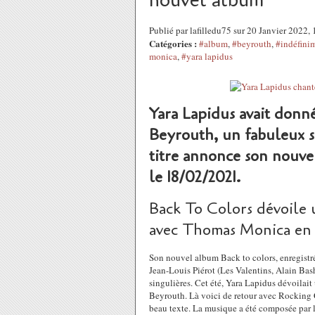
nouvel album
Publié par lafilledu75 sur 20 Janvier 2022
Catégories :
#album
,
#beyrouth
,
#indéfini
monica
,
#yara lapidus
Yara Lapidus avait donn
Beyrouth, un fabuleux s
titre annonce son nouve
le 18/02/2021.
Back To Colors dévoile 
avec Thomas Monica en i
Son nouvel album Back to colors, enregistré
Jean-Louis Piérot (Les Valentins, Alain Ba
singulières. Cet été, Yara Lapidus dévoilai
Beyrouth. Là voici de retour avec Rocking Ch
beau texte. La musique a été composée par