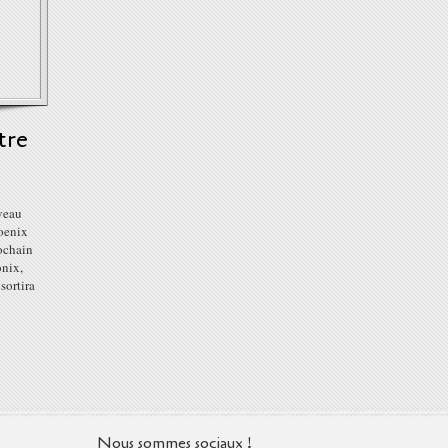
tre
veau
hoenix
rochain
onix,
 sortira
Nous sommes sociaux !