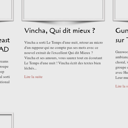
Vincha, Qui dit mieux ?
Gun
east
sur 
Vincha a sorti Le Temps d'une nuit, retour au micro
4AD
d'un rappeur qui ne compte pas ses mots avec ce
Gunwood
nouvel extrait de l'excellent Qui dit Mieux ?
ambiance
Vincha et ses amours, vous saurez tout en écoutant
reams
choral, 
Le Temps d'une nuit ! Vincha écrit des textes bien
groupe
groupe d
léchés...
eep
avec Hu
l sorti
Lire la suite
Leur mu
tional
Lire la 