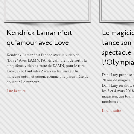
Kendrick Lamar n'est
Le magici
qu'amour avec Love
lance son
spectacle 
Kendrick Lamar finit l'année avec la vidéo de
"Love" Avec DAMN, l'Américain vient de sortir la
l'Olympi
cinquième vidéo extraite de DAMN, pour le titre
Love, avec l'outsider Zacari en featuring. Un
Dani Lary propose 
morceau coton et cocon, comme une parenthèse de
20 ans de magie et d
douceur. Le rappeur...
Dani Lary en show s
Lire la suite
les 3 et 4 mars 2018
magicien, qui tourn
nombreux...
Lire la suite