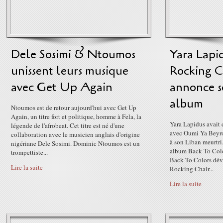
Dele Sosimi & Ntoumos
Yara Lapi
unissent leurs musique
Rocking C
avec Get Up Again
annonce s
album
Ntoumos est de retour aujourd'hui avec Get Up
Again, un titre fort et politique, homme à Fela, la
Yara Lapidus avait 
légende de l'afrobeat. Cet titre est né d'une
avec Oumi Ya Beyro
collaboration avec le musicien anglais d'origine
à son Liban meurtri
nigériane Dele Sosimi. Dominic Ntoumos est un
album Back To Colo
trompettiste...
Back To Colors dévo
Lire la suite
Rocking Chair...
Lire la suite