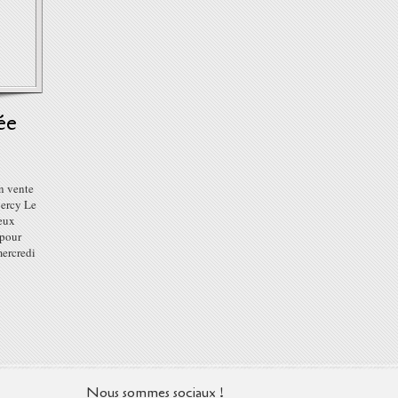
ée
n vente
Bercy Le
deux
 pour
mercredi
Nous sommes sociaux !