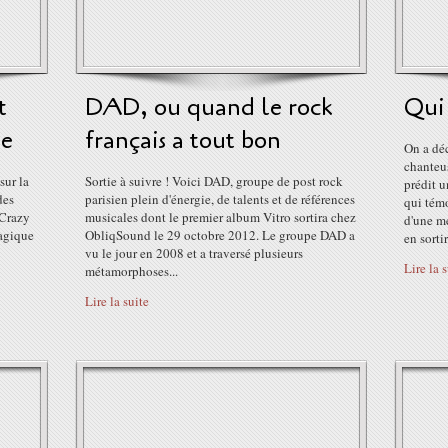
t
DAD, ou quand le rock
Qui 
le
français a tout bon
On a dé
chanteu
sur la
Sortie à suivre ! Voici DAD, groupe de post rock
prédit u
des
parisien plein d'énergie, de talents et de références
qui témo
 Crazy
musicales dont le premier album Vitro sortira chez
d'une mé
magique
ObliqSound le 29 octobre 2012. Le groupe DAD a
en sortir 
vu le jour en 2008 et a traversé plusieurs
Lire la 
métamorphoses...
Lire la suite