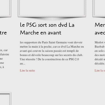
le PSG sort son dvd La
Merl
tre
Marche en avant
avec
les supporters du Paris Saint Germain vont devoir
Merlot 
mettre la main à la poche, car ce dvd La Marche en
Baobab s
ux, car
avant qui couvre la saison passée est rempli de
en solo 
latoire
bonus et dévoile beaucoup sur les secrets du club.
des mot
une
Une réussite ! De la construction de ce PSG 2.0
décalé n
nne
au...
décalée.
s, à
Lire la suite
Lire la 