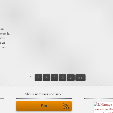
 au
e est la
près
t en
urnée
1
2
3
4
5
>
>>
Nous sommes sociaux !
Rss