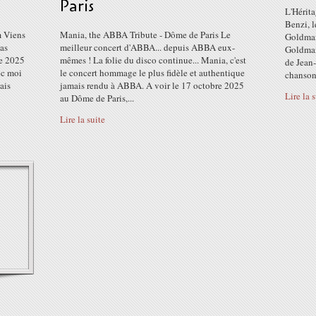
Paris
L'Hérit
Benzi, l
m Viens
Mania, the ABBA Tribute - Dôme de Paris Le
Goldman
as
meilleur concert d'ABBA... depuis ABBA eux-
Goldman
e 2025
mêmes ! La folie du disco continue... Mania, c'est
de Jean-
ec moi
le concert hommage le plus fidèle et authentique
chansons
ais
jamais rendu à ABBA. A voir le 17 octobre 2025
Lire la 
au Dôme de Paris,...
Lire la suite