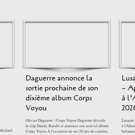
Daguerre annonce la
Lusa
sortie prochaine de son
– A
dixième album Corps
à l’
Voyou
202
Olivier Daguerre - Corps Voyou Daguerre dévoile
Lusaint
le clip Dandy Bandit et annonce son nouvel album
à l’Alha
 Michael
Corps Voyou À l’occasion de ses 20 ans de carrière,
britanni