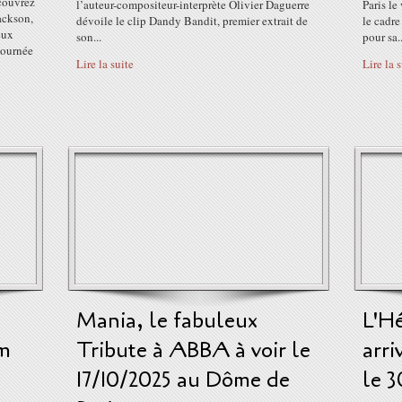
couvrez
l’auteur-compositeur-interprète Olivier Daguerre
Paris le
ackson,
dévoile le clip Dandy Bandit, premier extrait de
le cadr
eux
son...
pour sa..
tournée
Lire la suite
Lire la 
Mania, le fabuleux
L'H
um
Tribute à ABBA à voir le
arri
17/10/2025 au Dôme de
le 