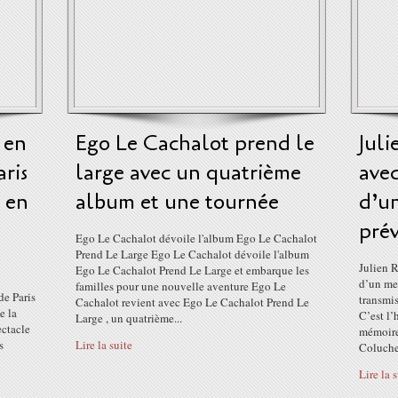
 en
Ego Le Cachalot prend le
Juli
ris
large avec un quatrième
avec
 en
album et une tournée
d’un
pré
Ego Le Cachalot dévoile l'album Ego Le Cachalot
Prend Le Large Ego Le Cachalot dévoile l'album
Julien R
Ego Le Cachalot Prend Le Large et embarque les
d’un mec
familles pour une nouvelle aventure Ego Le
de Paris
transmis
Cachalot revient avec Ego Le Cachalot Prend Le
e la
C’est l’
Large , un quatrième...
ectacle
mémoire,
s
Lire la suite
Coluche.
Lire la 